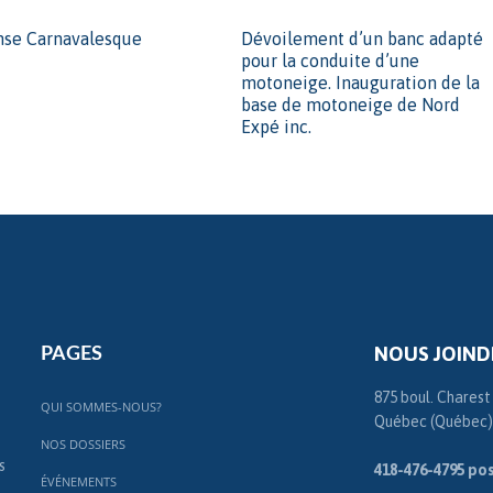
nse Carnavalesque
Dévoilement d’un banc adapté
pour la conduite d’une
motoneige. Inauguration de la
base de motoneige de Nord
Expé inc.
NOUS JOIND
PAGES
875 boul. Charest
QUI SOMMES-NOUS?
Québec (Québec)
NOS DOSSIERS
s
418-476-4795 pos
ÉVÉNEMENTS