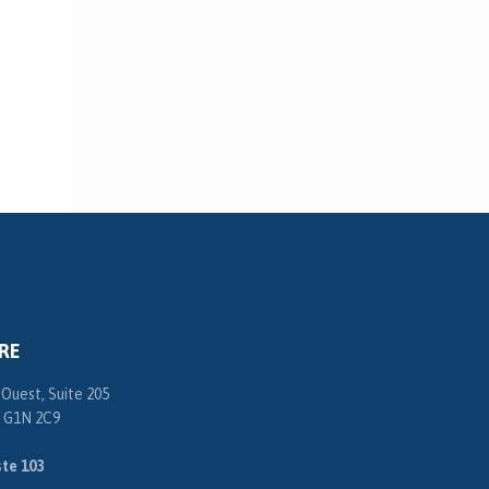
RE
 Ouest, Suite 205
 G1N 2C9
te 103