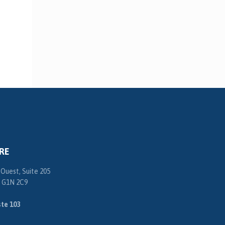
RE
 Ouest, Suite 205
 G1N 2C9
te 103